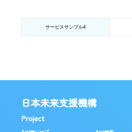
サービスサンプル4
日本未来支援機構
Project
Ami❤️ソープ
Ami❤️米